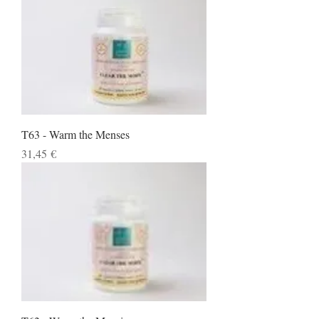
T63 - Warm the Menses
Preço
31,45 €