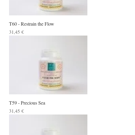
T60 - Restrain the Flow
Preço
31,45 €
T59 - Precious Sea
Preço
31,45 €