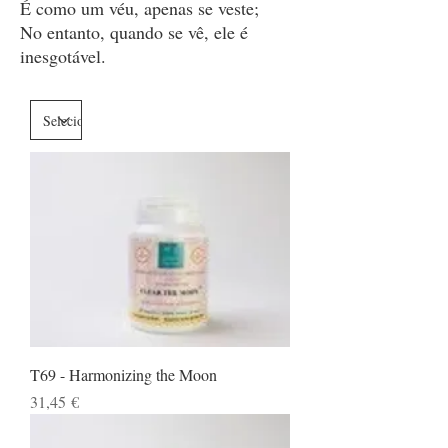
É como um véu, apenas se veste;
No entanto, quando se vê, ele é
inesgotável.
T69 - Harmonizing the Moon
Preço
31,45 €