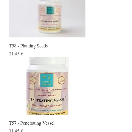
T58 - Planting Seeds
Preço
31,45 €
T57 - Penetrating Vessel
Preço
31,45 €