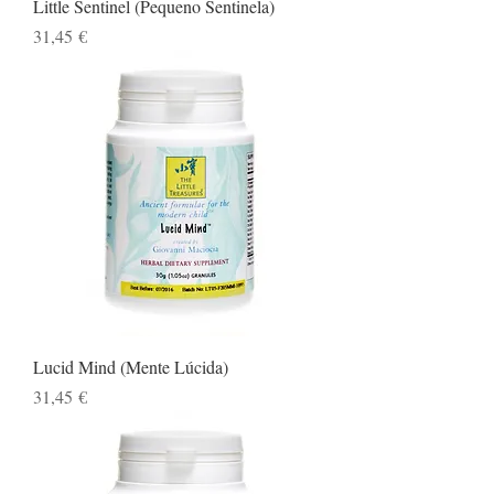
Little Sentinel (Pequeno Sentinela)
Preço
31,45 €
Lucid Mind (Mente Lúcida)
Preço
31,45 €