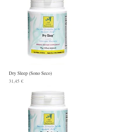
Dry Sleep (Sono Seco)
Preço
31,45 €