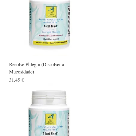
Resolve Phlegm (Dissolver a
Mucosidade)
Preço
31,45 €