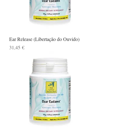
Ear Release (Libertação do Ouvido)
Preço
31,45 €