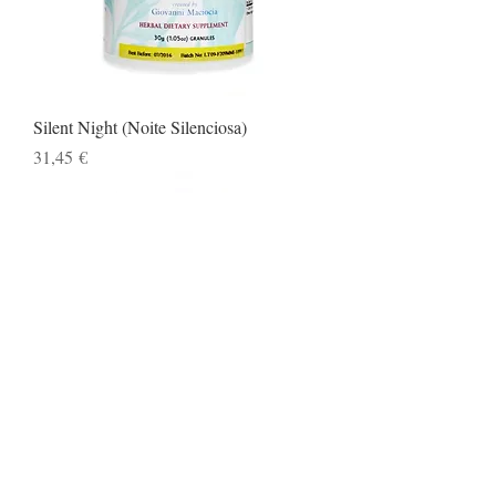
Silent Night (Noite Silenciosa)
Preço
31,45 €
Sino Relief (Alívio dos Seios Nasais)