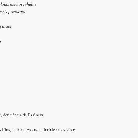
ylodis macrocephalae
ensis preparata
parata
s
, deficiência da Essência.
 Rins, nutrir a Essência, fortalecer os vasos