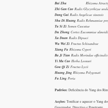
Bai Zhu
Rhizoma Atract
Zhi Gan Cao
Radix Glycyrrhizae ural
Dang Gui
Radix Angelicae sinensis
Shu Di Huang
Radix Rehmanniae pre
Tu Si Zi
Semen Cuscutae
Du Zhong
Cortex Eucommiae ulmoidi
Xu Duan
Radix Dipsaci
Wu Wei Zi
Fructus Schisandrae
Xiang Fu
Rhizoma Cyperi
Ba Ji Tian
Radix Morindae officinalis
Yi Mu Cao
Herba Leonuri
Gou Qi Zi
Fructus Lycii
Huang Jing
Rhizoma Polygonati
Fu Ling
Poria
Padrões:
Deficiência do Yang dos Rins
Acções:
Tonificar e aquecer o Yang dos
Governador, Directivo e Penetrante.