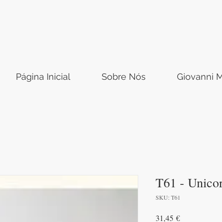
Página Inicial
Sobre Nós
Giovanni M
T61 - Unicor
SKU: T61
Preço
31,45 €