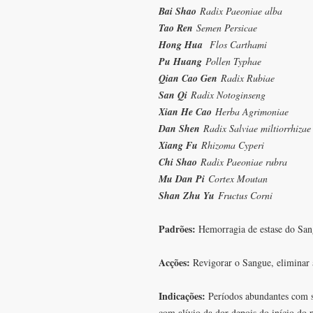
Bai Shao
Radix Paeoniae alba
Tao Ren
Semen Persicae
Hong Hua
Flos Carthami
Pu Huang
Pollen Typhae
Qian Cao Gen
Radix Rubiae
San Qi
Radix Notoginseng
Xian He Cao
Herba Agrimoniae
Dan Shen
Radix Salviae miltiorrhizae
Xiang Fu
Rhizoma Cyperi
Chi Shao
Radix Paeoniae rubra
Mu Dan Pi
Cortex Moutan
Shan Zhu Yu
Fructus Corni
Padrões:
Hemorragia de estase do San
Acções:
Revigorar o Sangue, eliminar a
Indicações:
Períodos abundantes com s
com alívio da dor depois do início do 