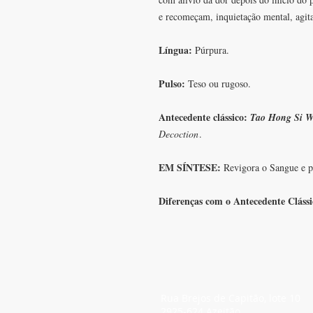
e recomeçam, inquietação mental, agitaç
Língua:
Púrpura.
Pulso:
Teso ou rugoso.
Antecedente clássico:
Tao Hong Si 
Decoction
.
EM SÍNTESE:
Revigora o Sangue e p
Diferenças com o Antecedente Cláss
SEDE
Rua Brejos de Capitão, lote 10
2925-624 Azeitão