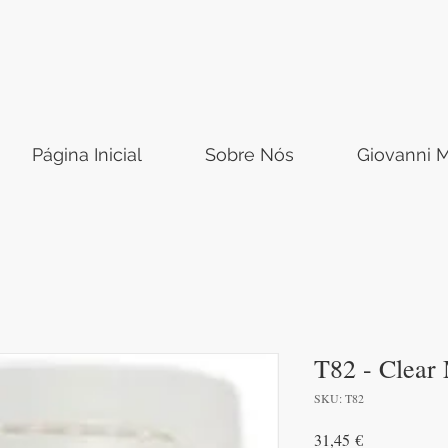
Página Inicial
Sobre Nós
Giovanni M
T82 - Clear 
SKU: T82
Preço
31,45 €