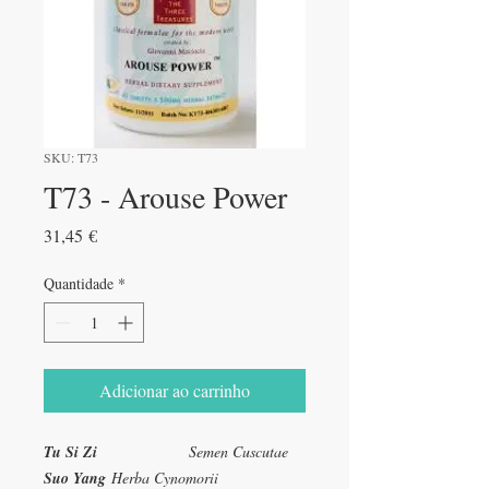
SKU: T73
T73 - Arouse Power
Preço
31,45 €
Quantidade
*
Adicionar ao carrinho
Tu Si Zi
Semen Cuscutae
Suo Yang
Herba Cynomorii