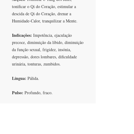
tonificar o Qi do Coração, estimular a
descida de Qi do Coração, drenar a
Humidade-Calor, tranquilizar a Mente.
Indicações:
Impotência, ejaculação
precoce, diminuição da líbido, diminuição
da função sexual, frigidez, insónia,
depressão, dores lombares, dificuldade
urinária, tonturas, zumbidos.
Língua:
Pálida.
Pulso:
Profundo, fraco.
EM SÍNTESE:
Estabelece a comunicação
entre o Coração e os Rins em problemas
ginecológicos e problemas sexuais de
homens e mulheres. Tonifica o Yang dos