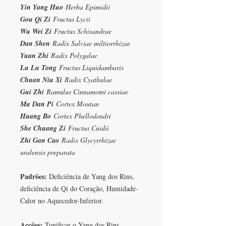
Yin Yang Huo
Herba Epimidii
Gou Qi Zi
Fructus Lycii
Wu Wei Zi
Fructus Schisandrae
Dan Shen
Radix Salviae miltiorrhizae
Yuan Zhi
Radix Polygalae
Lu Lu Tong
Fructus Liquidambaris
Chuan Niu Xi
Radix Cyathulae
Gui Zhi
Ramulus Cinnamomi cassiae
Mu Dan Pi
Cortex Moutan
Huang Bo
Cortex Phellodendri
She Chuang Zi
Fructus Cnidii
Zhi Gan Cao
Radix Glycyrrhizae
uralensis preparata
Padrões:
Deficiência de Yang dos Rins,
deficiência de Qi do Coração, Humidade-
Calor no Aquecedor-Inferior.
Acções:
Tonificar o Yang dos Rins,