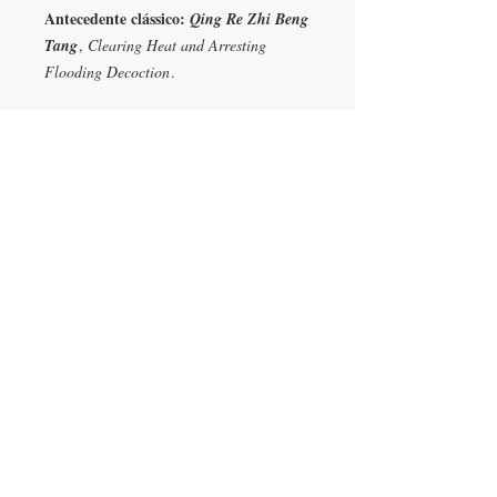
Antecedente clássico:
Qing Re Zhi Beng
Tang
,
Clearing Heat and Arresting
Flooding Decoction
.
EM SÍNTESE:
Refrescar Sangue para
parar o sangramento menstrual excessivo.
Diferenças com o Antecedente Clássico:
Acção mais forte em parar a hemorragia
(sem causar estase).
Condições de encomenda:
Encomenda mínima de 12 frascos.
Prazo de entrega de 15 dias.