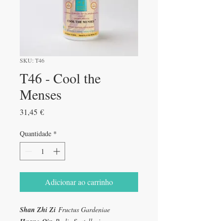
SKU: T46
T46 - Cool the
Menses
Preço
31,45 €
Quantidade
*
Adicionar ao carrinho
Shan Zhi Zi
Fructus Gardeniae