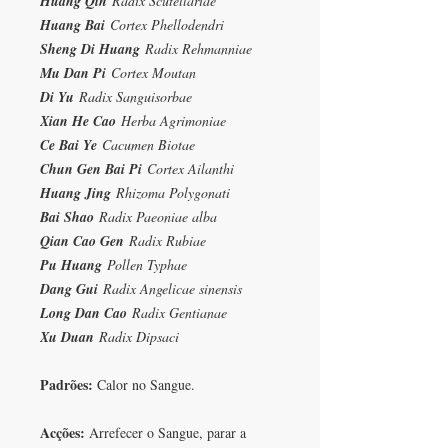
Huang Qin
Radix Scutellariae
Huang Bai
Cortex Phellodendri
Sheng Di Huang
Radix Rehmanniae
Mu Dan Pi
Cortex Moutan
Di Yu
Radix Sanguisorbae
Xian He Cao
Herba Agrimoniae
Ce Bai Ye
Cacumen Biotae
Chun Gen Bai Pi
Cortex Ailanthi
Huang Jing
Rhizoma Polygonati
Bai Shao
Radix Paeoniae alba
Qian Cao Gen
Radix Rubiae
Pu Huang
Pollen Typhae
Dang Gui
Radix Angelicae sinensis
Long Dan Cao
Radix Gentianae
Xu Duan
Radix Dipsaci
Padrões:
Calor no Sangue.
Acções:
Arrefecer o Sangue, parar a