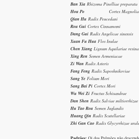
Ban Xia
Rhizoma Pinelliae preparata
Hou Po
Cortex Magnoliae
Qian Hu
Radix Peucedani
Rou Gui
Cortex Cinnamomi
Dang Gui
Radix Angelicae sinensis
Xuan Fu Hua
Flos Inulae
Chen Xiang
Lignum Aquilariae resin
Xing Ren
Semen Armeniacae
Zi Wan
Radix Asteris
Fang Feng
Radix Saposhnikoviae
Sang Ye
Folium Mori
Sang Bai Pi
Cortex Mori
Wu Wei Zi
Fructus Schisandrae
Dan Shen
Radix Salviae miltiorrhizae
Hu Tao Rou
Semen Juglandis
Huang Qin
Radix Scutellariae
Zhi Gan Cao
Radix Glycyrrhizae ural
Padrões:
Qi dos Pulmões não descendo