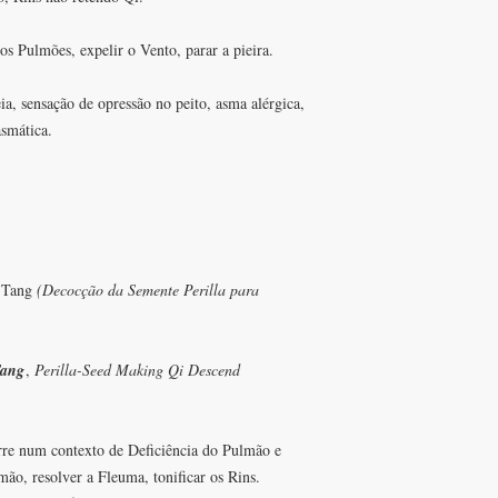
os Pulmões, expelir o Vento, parar a pieira.
eia, sensação de opressão no peito, asma alérgica,
asmática.
 Tang
(Decocção da Semente Perilla para
Tang
,
Perilla-Seed Making Qi Descend
re num contexto de Deficiência do Pulmão e
ão, resolver a Fleuma, tonificar os Rins.