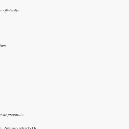
 officinalis
atum
ensis preparata
, Rins não retendo Qi.