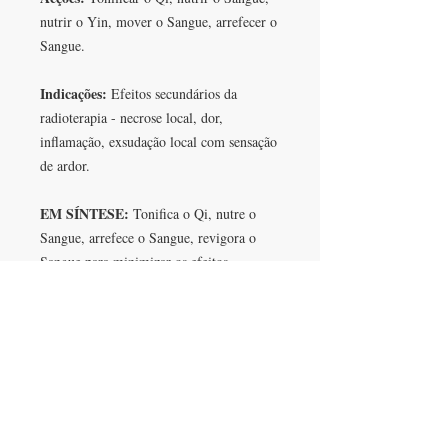
nutrir o Yin, mover o Sangue, arrefecer o
Sangue.
Indicações:
Efeitos secundários da
radioterapia - necrose local, dor,
inflamação, exsudação local com sensação
de ardor.
EM SÍNTESE:
Tonifica o Qi, nutre o
Sangue, arrefece o Sangue, revigora o
Sangue para minimizar os efeitos
colaterais da radioterapia.
NÃO HÁ NENHUMA LÍNGUA
ESPECÍFICA ASSOCIADA A ESTA
FÓRMULA.