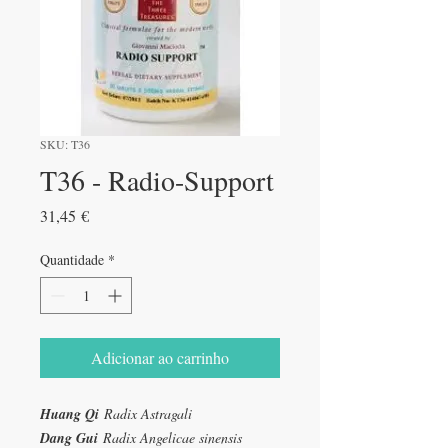
SKU: T36
T36 - Radio-Support
Preço
31,45 €
Quantidade
*
Adicionar ao carrinho
Huang Qi
Radix Astragali
Dang Gui
Radix Angelicae sinensis