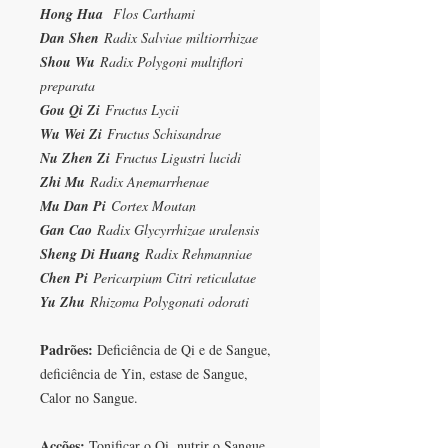
Hong Hua
Flos
Carthami
Dan Shen
Radix Salviae miltiorrhizae
Shou Wu
Radix Polygoni multiflori
preparata
Gou Qi Zi
Fructus Lycii
Wu Wei Zi
Fructus Schisandrae
Nu Zhen Zi
Fructus Ligustri lucidi
Zhi Mu
Radix Anemarrhenae
Mu Dan Pi
Cortex Moutan
Gan Cao
Radix Glycyrrhizae uralensis
Sheng Di Huang
Radix Rehmanniae
Chen Pi
Pericarpium Citri reticulatae
Yu Zhu
Rhizoma Polygonati odorati
Padrões:
Deficiência de Qi e de Sangue,
deficiência de Yin, estase de Sangue,
Calor no Sangue.
Acções:
Tonificar o Qi, nutrir o Sangue,