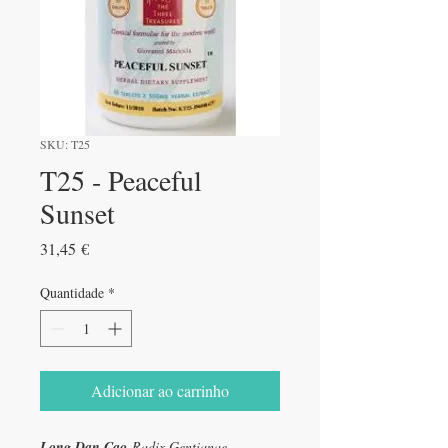
SKU: T25
T25 - Peaceful
Sunset
Preço
31,45 €
Quantidade
*
Adicionar ao carrinho
Long Dan Cao
Radix Gentianae