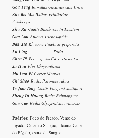
Gou Teng
Ramulus Uncariae cum Uncis
Zhe Bei Mu
Bulbus Fritillariae
thunbergii
Zhu Ru
Caulis Bambusae in Taeniam
Gua Lou
Fructus Trichosanthis
Ban Xia
Rhizoma Pinelliae preparata
Fu Ling
Poria
Chen Pi
Pericarpium Citri reticulatae
Ju Hua
Flos Chrysanthemi
Mu Dan Pi
Cortex Moutan
Chi Shao
Radix Paeoniae rubra
Ye Jiao Teng
Caulis Polygoni multiflori
Sheng Di Huang
Radix Rehmanniae
Gan Cao
Radix
Glycyrrhizae uralensis
Padrões:
Fogo do Fígado, Vento do
Fígado, Calor no Sangue, Fleuma-Calor
do Fígado, estase de Sangue.