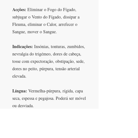
Acções:
Eliminar o Fogo do Fígado,
subjugar o Vento do Fígado, dissipar a
Fleuma, eliminar o Calor, arrefecer o
Sangue, mover o Sangue.
Indicações:
Insónias, tonturas, zumbidos,
nevralgia do trigémeo, dores de cabeça,
tosse com expectoração, obstipação, sede,
dores no peito, púrpura, tensão arterial
elevada.
Língua:
Vermelha-púrpura, rígida, capa
seca, espessa e pegajosa. Poderá ser móvel
ou desviada.
Pulso:
Cheio, escorregadio e teso.
EM SÍNTESE:
Patologia complexa nos