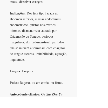
estase, dissolver caroços.
Indicações:
Dor fixa tipo facada no
abdómen inferior, massas abdominais,
endometriose, quistos nos ovários,
miomas, dismenorreia causada por
Estagnação de Sangue, períodos
irregulares, dor pré-menstrual, períodos
que se iniciam e terminam com coágulos
de sangue escuros, irritabilidade, agitação,
inquietude.
Língua:
Púrpura.
Pulso:
Rugoso, ou em corda, ou firme.
Antecedente clássico:
Ge Xia Zhu Yu
Tang
,
Decoction for Eliminating Stasis
below the Diaphragm
.