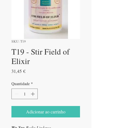
SKU: T19
T19 - Stir Field of
Elixir
Preço
31,45 €
Quantidade
*
Adicionar ao carrinho
Wu Yao
Radix Linderae