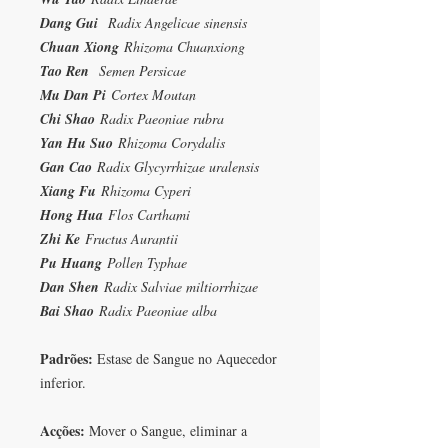
Dang Gui
Radix Angelicae sinensis
Chuan Xiong
Rhizoma Chuanxiong
Tao Ren
Semen Persicae
Mu Dan Pi
Cortex Moutan
Chi Shao
Radix Paeoniae rubra
Yan Hu Suo
Rhizoma Corydalis
Gan Cao
Radix Glycyrrhizae uralensis
Xiang Fu
Rhizoma Cyperi
Hong Hua
Flos Carthami
Zhi Ke
Fructus Aurantii
Pu Huang
Pollen Typhae
Dan Shen
Radix Salviae miltiorrhizae
Bai Shao
Radix Paeoniae alba
Padrões:
Estase de Sangue no Aquecedor
inferior.
Acções:
Mover o Sangue, eliminar a