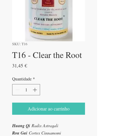
SKU: T16
T16 - Clear the Root
Preço
31,45 €
Quantidade
*
Adicionar ao carrinho
Huang Qi
Radix Astragali
Rou Gui
Cortex Cinnamomi