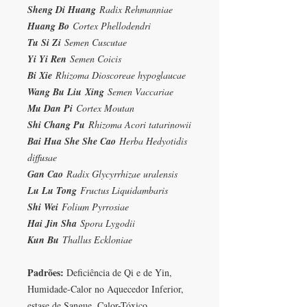
Sheng Di Huang
Radix Rehmanniae
Huang Bo
Cortex Phellodendri
Tu Si Zi
Semen Cuscutae
Yi Yi Ren
Semen Coicis
Bi Xie
Rhizoma Dioscoreae hypoglaucae
Wang Bu Liu
Xing
Semen Vaccariae
Mu Dan Pi
Cortex Moutan
Shi Chang Pu
Rhizoma Acori tatarinowii
Bai Hua She She Cao
Herba Hedyotidis
diffusae
Gan Cao
Radix Glycyrrhizae uralensis
Lu Lu Tong
Fructus Liquidambaris
Shi Wei
Folium Pyrrosiae
Hai Jin Sha
Spora Lygodii
Kun Bu
Thallus Eckloniae
Padrões:
Deficiência de Qi e de Yin,
Humidade-Calor no Aquecedor Inferior,
estase de Sangue, Calor-Tóxico.