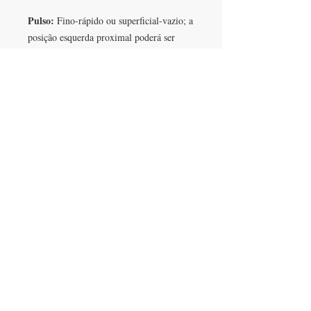
Pulso:
Fino-rápido ou superficial-vazio; a
posição esquerda proximal poderá ser
escorregadia ao deslocar o dedo
proximalmente (esta é a posição da
próstata).
EM SÍNTESE:
problemas da próstata
causados por Humidade-Calor, estase de
Sangue e Calor Tóxico num quadro de
deficiência de Qi e Yin. Hipertrofia
benigna ou maligna da próstata, prostatite
crónica.
SEDE
Rua Brejos de Capitão, lote 10