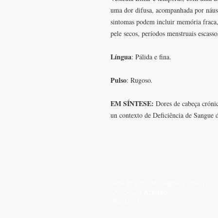
uma dor difusa, acompanhada por náuse
sintomas podem incluir memória fraca,
pele secos, períodos menstruais escasso
Língua
: Pálida e fina.
Pulso
: Rugoso
.
EM SÍNTESE:
Dores de cabeça cróni
un contexto de Deficiência de Sangue 
SEDE
Rua Brejos de Capitão, lote 10
2925-624 Azeitão
Portugal