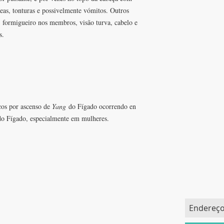
as, tonturas e possivelmente vómitos. Outros
 formigueiro nos membros, visão turva, cabelo e
s.
cos por ascenso de
Yang
do Fígado ocorrendo en
do Fígado, especialmente em mulheres.
FAÇA PAR
CONTACTOS
EMAILS
T: +351 91 414 60 59
herbalgate@gmail.com