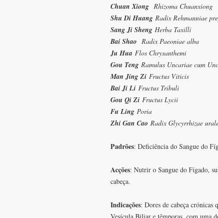
Chuan Xiong
Rhizoma Chuanxiong
Shu Di Huang
Radix Rehmanniae pre
Sang Ji Sheng
Herba Taxilli
Bai Shao
Radix Paeoniae alba
Ju Hua
Flos Chrysanthemi
Gou Teng
Ramulus Uncariae cum Unc
Man Jing Zi
Fructus Viticis
Bai Ji Li
Fructus Tribuli
Gou Qi Zi
Fructus Lycii
Fu Ling
Poria
Zhi Gan Cao
Radix Glycyrrhizae ural
Padrões
: Deficiência do Sangue do F
Acções
: Nutrir o Sangue do Fígado, su
cabeça.
Indicações
: Dores de cabeça crónicas 
Vesícula Biliar e têmporas, com uma d