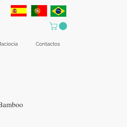
aciocia
Contactos
 Bamboo