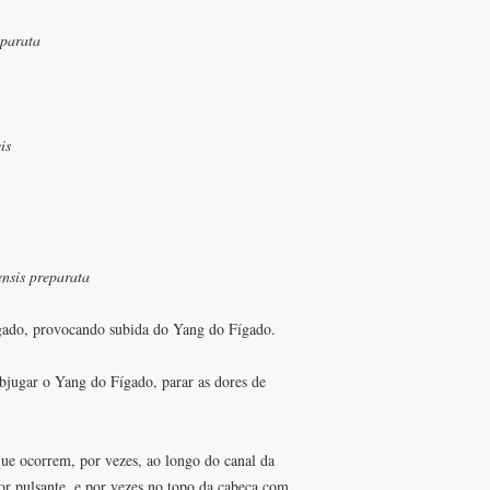
parata
is
ensis preparata
ígado, provocando subida do Yang do Fígado.
bjugar o Yang do Fígado, parar as dores de
que ocorrem, por vezes, ao longo do canal da
or pulsante, e por vezes no topo da cabeça com