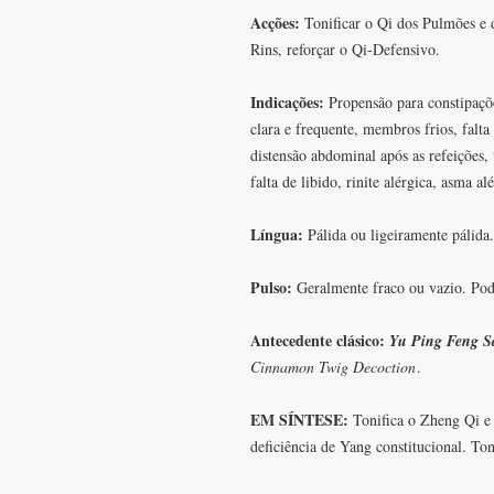
Acções:
Tonificar o Qi dos Pulmões e d
Rins, reforçar o Qi-Defensivo.
Indicações:
Propensão para constipaçõe
clara e frequente, membros frios, falta d
distensão abdominal após as refeições,
falta de libido, rinite alérgica, asma al
Língua:
Pálida ou ligeiramente pálida.
Pulso:
Geralmente fraco ou vazio. Pode
Antecedente clásico:
Yu Ping Feng S
Cinnamon Twig Decoction
.
EM SÍNTESE:
Tonifica o Zheng Qi e 
deficiência de Yang constitucional. To