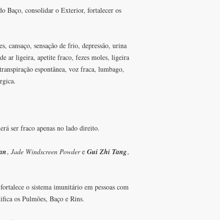
o Baço, consolidar o Exterior, fortalecer os
s, cansaço, sensação de frio, depressão, urina
e ar ligeira, apetite fraco, fezes moles, ligeira
 transpiração espontânea, voz fraca, lumbago,
érgica.
rá ser fraco apenas no lado direito.
an
,
Jade Windscreen Powder
e
Gui Zhi Tang
,
fortalece o sistema imunitário em pessoas com
nifica os Pulmões, Baço e Rins.