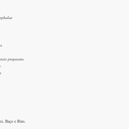
ephalae
ns
ensis preparata
e
s
s, Baço e Rins.