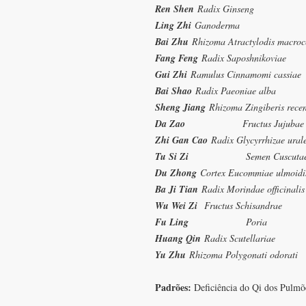
Ren Shen
Radix Ginseng
Ling Zhi
Ganoderma
Bai Zhu
Rhizoma Atractylodis macroc
Fang Feng
Radix Saposhnikoviae
Gui Zhi
Ramulus Cinnamomi cassiae
Bai Shao
Radix Paeoniae alba
Sheng Jiang
Rhizoma Zingiberis rece
Da Zao
Fructus Jujubae
Zhi Gan Cao
Radix Glycyrrhizae ural
Tu Si Zi
Semen Cuscuta
Du Zhong
Cortex Eucommiae ulmoidi
Ba Ji Tian
Radix Morindae officinalis
Wu Wei Zi
Fructus Schisandrae
Fu Ling
Poria
Huang Qin
Radix Scutellariae
Yu Zhu
Rhizoma Polygonati odorati
Padrões:
Deficiência do Qi dos Pulmõe