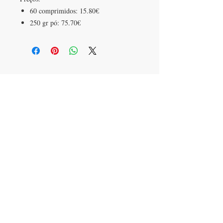
60 comprimidos: 15.80€
250 gr pó: 75.70€
SEDE
Rua Brejos de Capitão, lote 10
2925-624
Azeitão
Portugal
CONTACTOS
T:
+351 91 414 60 59
herbalgate@gmail.com
FAÇA PARTE DA NOSSA LISTA DE
EMAILS