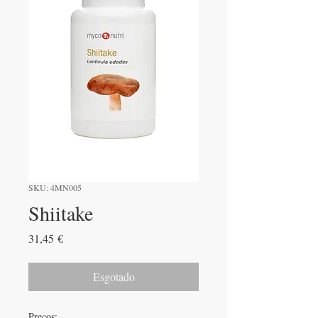
SKU: 4MN005
Shiitake
Preço
31,45 €
Esgotado
Preços: