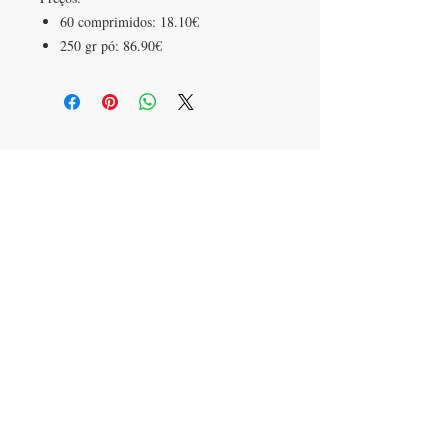
60 comprimidos: 18.10€
250 gr pó: 86.90€
SEDE
Rua Brejos de Capitão, lote 10
2925-624
Azeitão
Portugal
CONTACTOS
T:
+351 91 414 60 59
herbalgate@gmail.com
FAÇA PARTE DA NOSSA LISTA DE
EMAILS