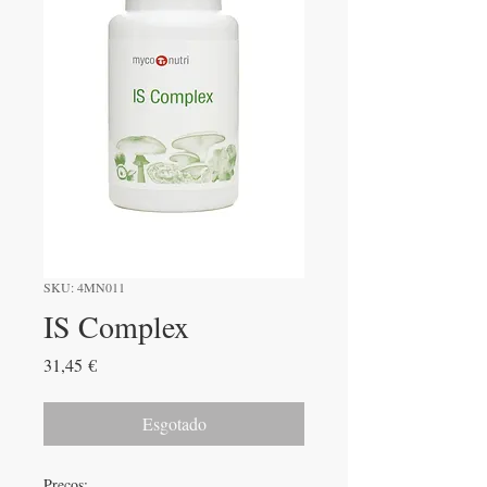
SKU: 4MN011
IS Complex
Preço
31,45 €
Esgotado
Preços: