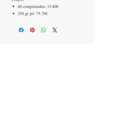
60 comprimidos: 15.80€
250 gr pó: 75.70€
SEDE
Rua Brejos de Capitão, lote 10
2925-624
Azeitão
Portugal
CONTACTOS
T:
+351 91 414 60 59
herbalgate@gmail.com
FAÇA PARTE DA NOSSA LISTA DE
EMAILS