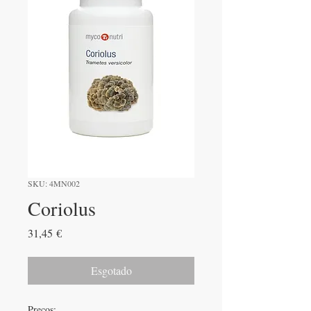
SKU: 4MN002
Coriolus
Preço
31,45 €
Esgotado
Preços: