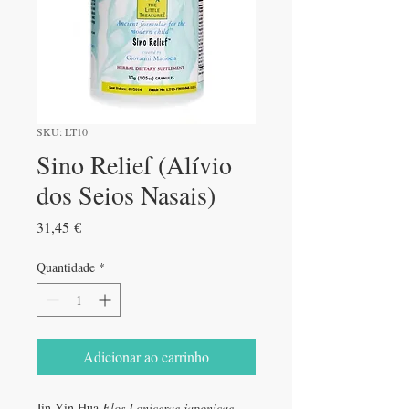
SKU: LT10
Sino Relief (Alívio
dos Seios Nasais)
Preço
31,45 €
Quantidade
*
Adicionar ao carrinho
Jin Yin Hua
Flos Lonicerae japonicae