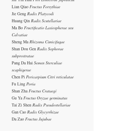
Lian Qiao
Fructus Forsythiae
Jie Geng
Radix Platycodi
Huang Qin
Radix Scutellariae
Ma Bo
Fructificatio Lasiospherae seu
Calvatiae
Sheng Ma
Rhizoma Cimicifugae
Shan Dou Gen
Radix Sophorae
subprostratae
Pang Da Hai
Semen Sterculiae
scaphigerae
Chen Pi
Pericarpium Citri reticulatae
Fu Ling
Poria
Shan Zha
Fructus Crataegi
Gu Ya
Fructus Oryzae germinatus
Tai Zi Shen
Radix Pseudostellariae
Gan Cao
Radix Glycyrrhizae
Da Zao
Fructus Jujubae